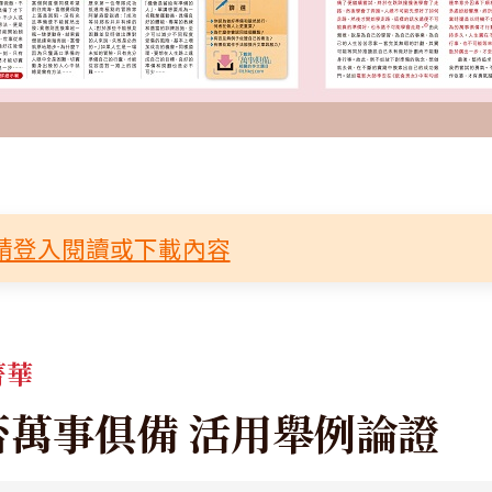
請登入閱讀或下載內容
菁華
否萬事俱備 活用舉例論證