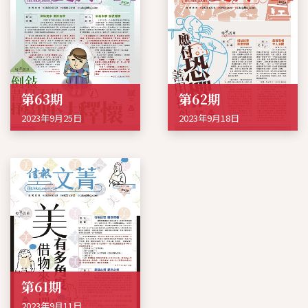
第63期
第62期
2023年9月25日
2023年9月18日
第61期
2023年9月11日