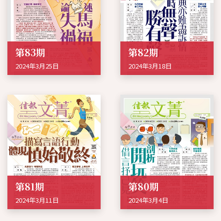
第83期
第82期
2024年3月25日
2024年3月18日
第81期
第80期
2024年3月11日
2024年3月4日