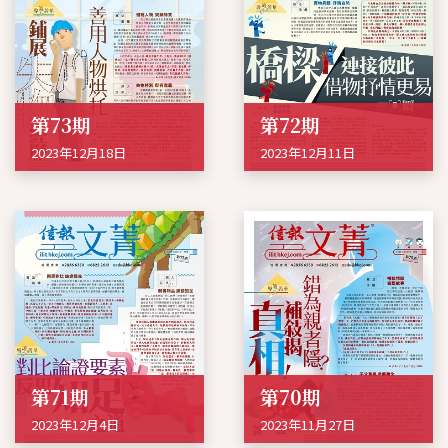
第73期
第72期
2023年12月18日
2023年12月11日
第71期
第70期
2023年12月4日
2023年11月27日