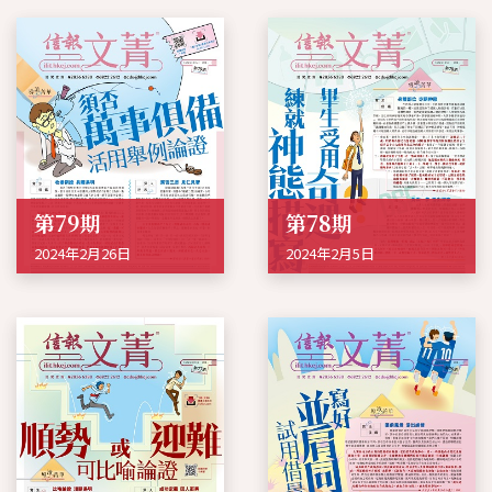
第79期
第78期
2024年2月26日
2024年2月5日