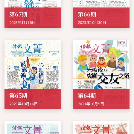
第67期
第66期
2023年11月6日
2023年10月30日
第65期
第64期
2023年10月16日
2023年10月9日